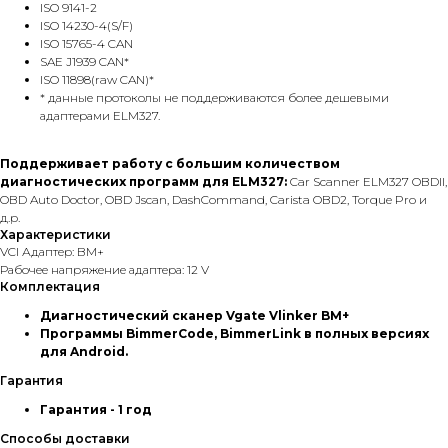
ISO 9141-2
ISO 14230-4(S/F)
ISO 15765-4 CAN
SAE J1939 CAN*
ISO 11898(raw CAN)*
* данные протоколы не поддерживаются более дешевыми
адаптерами ELM327.
Поддерживает работу с большим количеством
диагностических программ для ELM327:
Car Scanner ELM327 OBDII,
OBD Auto Doctor, OBD Jscan, DashCommand, Carista OBD2, Torque Pro и
д.р.
Характеристики
VCI Адаптер: BM+
Рабочее напряжение адаптера: 12 V
Комплектация
Диагностический сканер Vgate Vlinker BM+
Программы BimmerCode, BimmerLink в полных версиях
для Android.
Гарантия
Гарантия - 1 год
Способы доставки