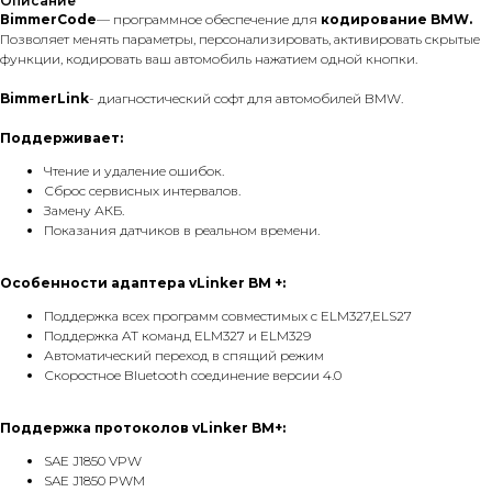
Описание
ВimmеrСоdе
— программное обеспечение для
кодирование BMW.
Позволяет менять параметры, персонализировать, активировать скрытые
функции, кодировать ваш автомобиль нажатием одной кнопки.
BimmerLink
- диагностический софт для автомобилей BMW.
Поддерживает:
Чтение и удаление ошибок.
Сброс сервисных интервалов.
Замену АКБ.
Показания датчиков в реальном времени.
Особенности адаптера vLinker BM +:
Поддержка всех программ совместимых с ELM327,ELS27
Поддержка AT команд ELM327 и ELM329
Автоматический переход в спящий режим
Скоростное Bluetooth соединение версии 4.0
Поддержка протоколов vLinker BM+:
SAE J1850 VPW
SAE J1850 PWM