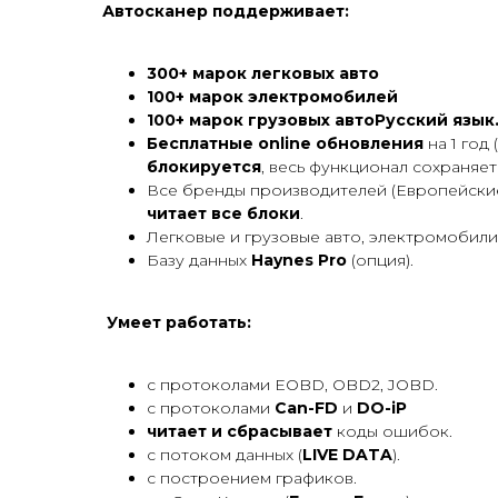
Автосканер поддерживает:
300+ марок легковых авто
100+ марок электромобилей
100+ марок грузовых автоРусский язык
Бесплатные оnlinе обновления
на 1 год
блокируется
, весь функционал сохраняетс
Все бренды производителей (Европейские,
читает
все блоки
.
Легковые и грузовые авто, электромобили
Базу данных
Haynes Pro
(опция).
Умеет работать:
с протоколами EOBD, OBD2, JOBD.
с протоколами
Can-FD
и
DO-iP
читает и сбрасывает
коды ошибок.
с потоком данных (
LIVE DATA
).
с построением графиков.