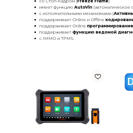
со Стоп-Кадром (
Freeze Frame
).
имеет функцию
AutoVin
(автоматическое 
с исполнительными механизмами (
Активны
поддерживает Online и Offline
кодирован
поддерживает Online
программировани
поддерживает
функцию ведомой диагн
с IMMO и TPMS.