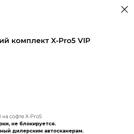
й комплект X-Pro5 VIP
 на софте X-Pro5
ки, не блокируется.
ный дилерским автосканерам.