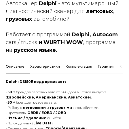
Автосканер
Delphi
- это мультимарочный
диагностический сканер для
легковых
,
грузовых
автомобилей.
Работает с программой
Delphi, Autocom
cars / trucks
и WURTH WOW
, программа
на
русском языке.
Описание
Характеристики
Комплектация
Гарантия
Спос
Delphi DS150E поддерживает:
•
50 +
брендов легковых авто от 1995 до 2021 годов выпуска
(
Европейские, Американские, Азиатские
).
•
50
+
брендов грузовых авто.
• Работу с
легковыми
и
грузовыми
автомобилями.
• Протоколы
OBDII / EOBD / JOBD
•
Чтение / Удаление
ошибок
• Поток данных (
Live Data
)
• Сервисные функции (
Сбросы/Адаптации
)