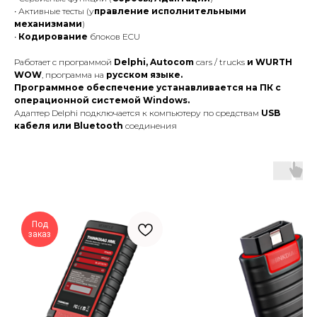
• Активные тесты (у
правление исполнительными
механизмами
)
•
Кодирование
блоков ECU
Работает с программой
Delphi, Autocom
cars / trucks
и WURTH
WOW
, программа на
русском языке.
Программное обеспечение устанавливается на ПК с
операционной системой Windows.
Адаптер Delphi подключается к компьютеру по средствам
USB
кабеля или Bluetooth
соединения
Под
заказ