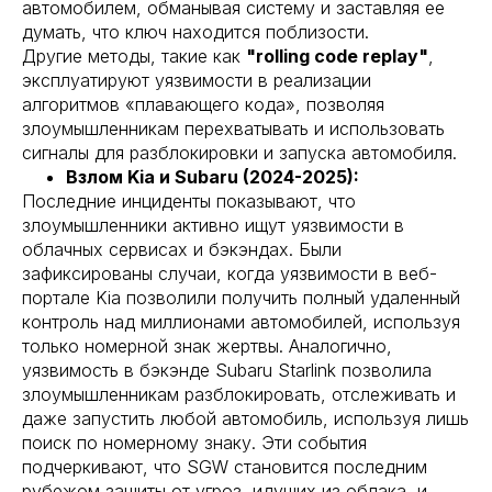
автомобилем, обманывая систему и заставляя ее
думать, что ключ находится поблизости.
Другие методы, такие как
"rolling code replay"
,
эксплуатируют уязвимости в реализации
алгоритмов «плавающего кода», позволяя
злоумышленникам перехватывать и использовать
сигналы для разблокировки и запуска автомобиля.
Взлом Kia и Subaru (2024-2025):
Последние инциденты показывают, что
злоумышленники активно ищут уязвимости в
облачных сервисах и бэкэндах. Были
зафиксированы случаи, когда уязвимости в веб-
портале Kia позволили получить полный удаленный
контроль над миллионами автомобилей, используя
только номерной знак жертвы. Аналогично,
уязвимость в бэкэнде Subaru Starlink позволила
злоумышленникам разблокировать, отслеживать и
даже запустить любой автомобиль, используя лишь
поиск по номерному знаку. Эти события
подчеркивают, что SGW становится последним
рубежом защиты от угроз, идущих из облака, и