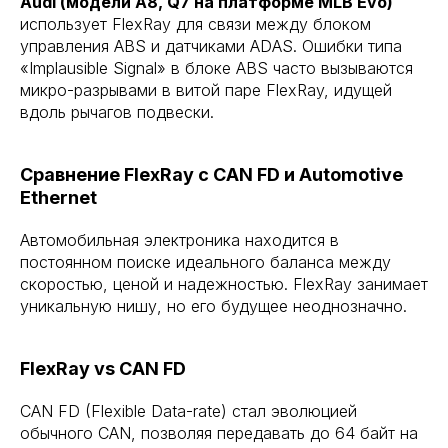
Audi (модели A8, Q7 на платформе MLB Evo)
использует FlexRay для связи между блоком
управления ABS и датчиками ADAS. Ошибки типа
«Implausible Signal» в блоке ABS часто вызываются
микро-разрывами в витой паре FlexRay, идущей
вдоль рычагов подвески.
Сравнение FlexRay с CAN FD и Automotive
Ethernet
Автомобильная электроника находится в
постоянном поиске идеального баланса между
скоростью, ценой и надежностью. FlexRay занимает
уникальную нишу, но его будущее неоднозначно.
FlexRay vs CAN FD
CAN FD (Flexible Data-rate) стал эволюцией
обычного CAN, позволяя передавать до 64 байт на