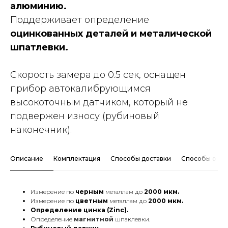
алюминию.
Поддерживает определение
оцинкованных деталей и металической
шпатлевки.
Скорость замера до 0.5 сек, оснащен
прибор автокалибрующимся
высокоточным датчиком, который не
подвержен износу (рубиновый
наконечник).
Описание
Комплектация
Способы доставки
Способы опла
Измерение по
черным
металлам до
2000 мкм.
Измерение по
цветным
металлам до
2000 мкм.
Определение цинка (Zinc).
Определение
магнитной
шпаклевки.