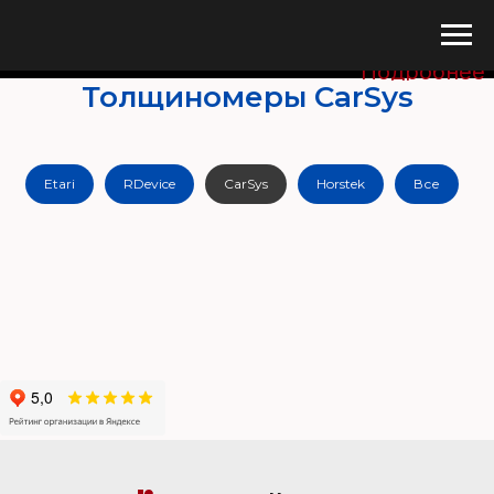
Купите сего
Подробнее
Толщиномеры CarSys
Etari
RDevice
CarSys
Horstek
Все