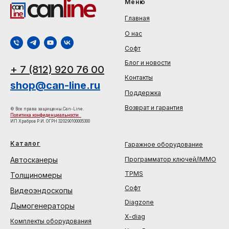
Меню
Главная
О нас
Софт
Блог и новости
+ 7 (812) 920 76 00
Контакты
shop@can-line.ru
Поддержка
Возврат и гарантия
© Все права защищены.Can-Line.
Политика конфиденциальности
ИП Храбров Р.И. ОГРН 320290100005300
Каталог
Гаражное оборудование
Автосканеры
Программатор ключей/IMMO
TPMS
Толщиномеры
Софт
Видеоэндоскопы
Diagzone
Дымогенераторы
X-diag
Комплекты оборудования